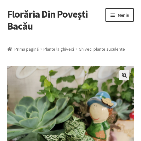
Florăria Din Povești
Sari
Sari
Meniu
la
la
Bacău
navigare
conținut
Tablouri Licheni
Prima pagină
Plante la ghiveci
Ghiveci plante suculente
Cadouri
Plante la ghiveci
Flori Naturale
Nuntă
Botez
Contact