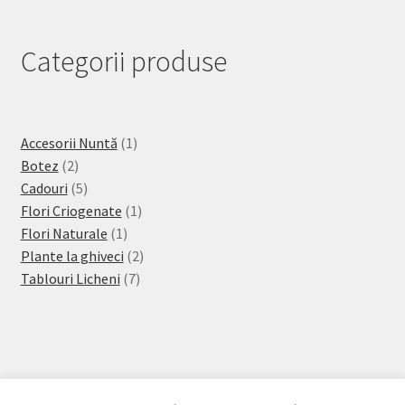
Categorii produse
1
Accesorii Nuntă
1
2
produs
Botez
2
produse
5
Cadouri
5
produse
1
Flori Criogenate
1
1
produs
Flori Naturale
1
produs
2
Plante la ghiveci
2
7
produse
Tablouri Licheni
7
produse
© Florăria Din Povești Bacău 2026