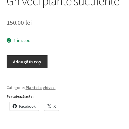
Ghiveci plante suculente
150.00
lei
1 în stoc
Cantitate
Adaugă în coș
Ghiveci
plante
suculente
Categorie:
Plante la ghiveci
Partajează asta:
Facebook
X