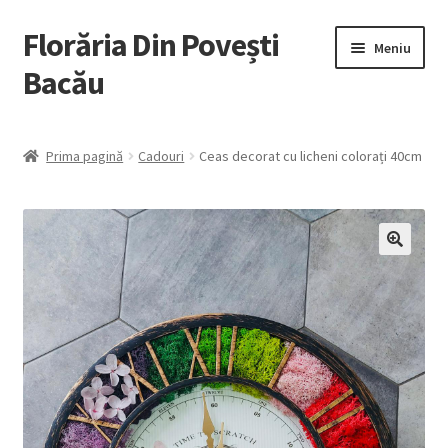
Florăria Din Povești
Sari
Sari
Meniu
la
la
Bacău
navigare
conținut
Tablouri Licheni
Prima pagină
Cadouri
Ceas decorat cu licheni colorați 40cm
Cadouri
Plante la ghiveci
Flori Naturale
Nuntă
Botez
Contact