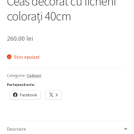
Ceas decorat cu licheni
colorați 40cm
260.00
lei
Stoc epuizat
Categorie:
Cadouri
Partajează asta:
Facebook
X
Descriere