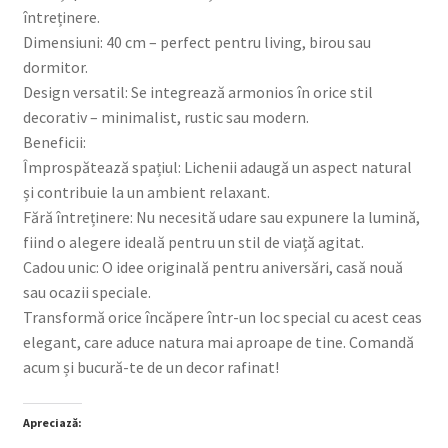
întreținere.
Dimensiuni: 40 cm – perfect pentru living, birou sau
dormitor.
Design versatil: Se integrează armonios în orice stil
decorativ – minimalist, rustic sau modern.
Beneficii:
Împrospătează spațiul: Lichenii adaugă un aspect natural
și contribuie la un ambient relaxant.
Fără întreținere: Nu necesită udare sau expunere la lumină,
fiind o alegere ideală pentru un stil de viață agitat.
Cadou unic: O idee originală pentru aniversări, casă nouă
sau ocazii speciale.
Transformă orice încăpere într-un loc special cu acest ceas
elegant, care aduce natura mai aproape de tine. Comandă
acum și bucură-te de un decor rafinat!
Apreciază: